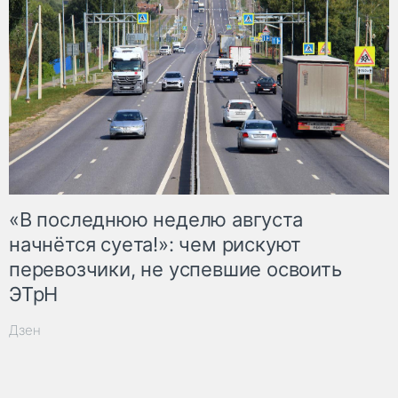
«В последнюю неделю августа
начнётся суета!»: чем рискуют
перевозчики, не успевшие освоить
ЭТрН
Дзен