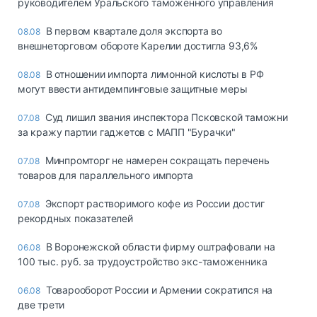
руководителем Уральского таможенного управления
В первом квартале доля экспорта во
08.08
внешнеторговом обороте Карелии достигла 93,6%
В отношении импорта лимонной кислоты в РФ
08.08
могут ввести антидемпинговые защитные меры
Суд лишил звания инспектора Псковской таможни
07.08
за кражу партии гаджетов с МАПП "Бурачки"
Минпромторг не намерен сокращать перечень
07.08
товаров для параллельного импорта
Экспорт растворимого кофе из России достиг
07.08
рекордных показателей
В Воронежской области фирму оштрафовали на
06.08
100 тыс. руб. за трудоустройство экс-таможенника
Товарооборот России и Армении сократился на
06.08
две трети