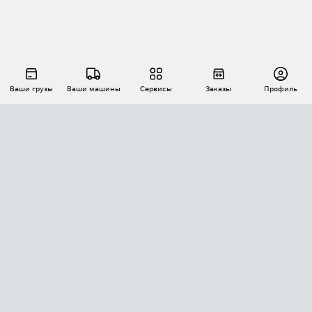
Ваши грузы
Ваши машины
Сервисы
Заказы
Профиль
АВТОМАТИЗАЦИЯ ПЕРЕВОЗОК
Площадки
Заказы
Торги
Тендеры
АТИ-Доки
GPS-мониторинг
АТИ Мессенджер
Цепочки грузов
API ATI.SU
ПОЛЕЗНОЕ
Расчет расстояний
БЕЗОПАСНОСТЬ
Академия ATI.SU
ATI.SU о безопасности