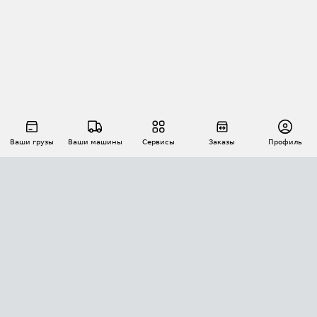
Ваши грузы
Ваши машины
Сервисы
Заказы
Профиль
АВТОМАТИЗАЦИЯ ПЕРЕВОЗОК
Площадки
Заказы
Торги
Тендеры
АТИ-Доки
GPS-мониторинг
АТИ Мессенджер
Цепочки грузов
API ATI.SU
ПОЛЕЗНОЕ