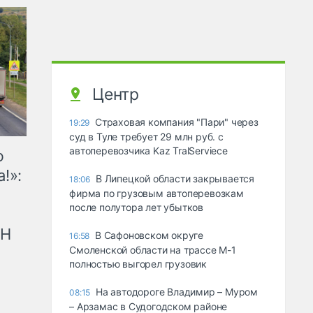
Центр
Страховая компания "Пари" через
19:29
суд в Туле требует 29 млн руб. с
автоперевозчика Kaz TralServiece
ю
!»:
В Липецкой области закрывается
18:06
фирма по грузовым автоперевозкам
после полутора лет убытков
рН
В Сафоновском округе
16:58
Смоленской области на трассе М-1
полностью выгорел грузовик
На автодороге Владимир – Муром
08:15
– Арзамас в Судогодском районе