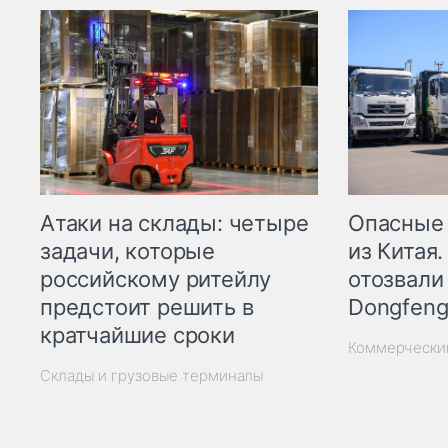
Опасные
Атаки на склады: четыре
из Китая.
задачи, которые
отозвали
российскому ритейлу
Dongfeng
предстоит решить в
кратчайшие сроки
Коммерчески
Склады и грузовые терминалы