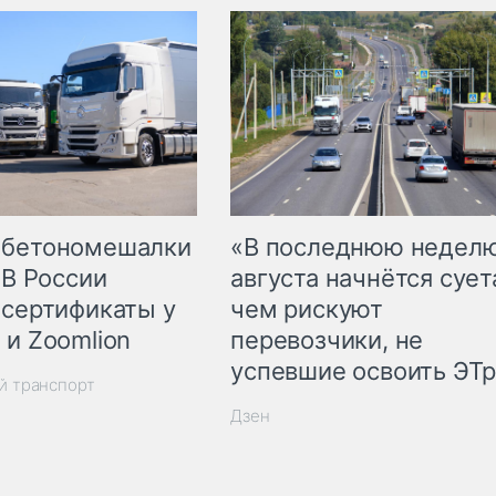
 бетономешалки
«В последнюю недел
 В России
августа начнётся суета
 сертификаты у
чем рискуют
 и Zoomlion
перевозчики, не
успевшие освоить ЭТ
й транспорт
Дзен