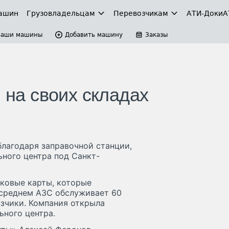
ашин
Грузовладельцам
Перевозчикам
АТИ-Доки
А
Ваши машины
Добавить машину
Заказы
и на своих складах
благодаря заправочной станции,
ного центра под Санкт-
ковые карты, которые
 среднем АЗС обслуживает 60
узчики. Компания открыла
ьного центра.