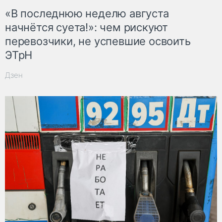
«В последнюю неделю августа
начнётся суета!»: чем рискуют
перевозчики, не успевшие освоить
ЭТрН
Дзен