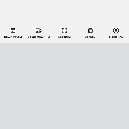
Ваши грузы
Ваши машины
Сервисы
Заказы
Профиль
АВТОМАТИЗАЦИЯ ПЕРЕВОЗОК
Площадки
Заказы
Торги
Тендеры
АТИ-Доки
GPS-мониторинг
АТИ Мессенджер
Цепочки грузов
API ATI.SU
ПОЛЕЗНОЕ
Расчет расстояний
БЕЗОПАСНОСТЬ
Академия ATI.SU
ATI.SU о безопасности