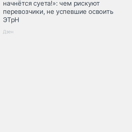
начнётся суета!»: чем рискуют
перевозчики, не успевшие освоить
ЭТрН
Дзен