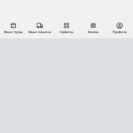
Ваши грузы
Ваши машины
Сервисы
Заказы
Профиль
АВТОМАТИЗАЦИЯ ПЕРЕВОЗОК
Площадки
Заказы
Торги
Тендеры
АТИ-Доки
GPS-мониторинг
АТИ Мессенджер
Цепочки грузов
API ATI.SU
ПОЛЕЗНОЕ
Расчет расстояний
БЕЗОПАСНОСТЬ
Академия ATI.SU
ATI.SU о безопасности
Звезды ATI.SU на вашем сайте
КОНТАКТЫ И ТАРИФЫ