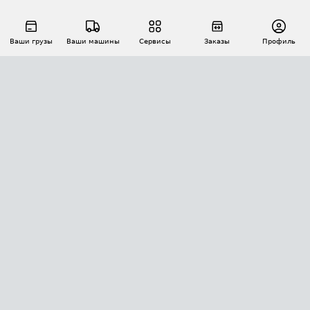
Ваши грузы
Ваши машины
Сервисы
Заказы
Профиль
АВТОМАТИЗАЦИЯ ПЕРЕВОЗОК
Площадки
Заказы
Торги
Тендеры
АТИ-Доки
GPS-мониторинг
АТИ Мессенджер
Цепочки грузов
API ATI.SU
ПОЛЕЗНОЕ
Расчет расстояний
БЕЗОПАСНОСТЬ
Академия ATI.SU
ATI.SU о безопасности
Звезды ATI.SU на вашем сайте
КОНТАКТЫ И ТАРИФЫ
Памятка по проверке контрагентов
Индекс ATI.SU FTL РФ
О системе ATI.SU
Светофор+
Средние ставки
ИНФОРМАЦИЯ