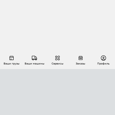
Ваши грузы
Ваши машины
Сервисы
Заказы
Профиль
АВТОМАТИЗАЦИЯ ПЕРЕВОЗОК
Площадки
Заказы
Торги
Тендеры
АТИ-Доки
GPS-мониторинг
АТИ Мессенджер
Цепочки грузов
API ATI.SU