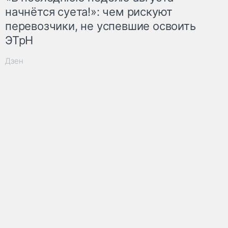
начнётся суета!»: чем рискуют
перевозчики, не успевшие освоить
ЭТрН
Дзен