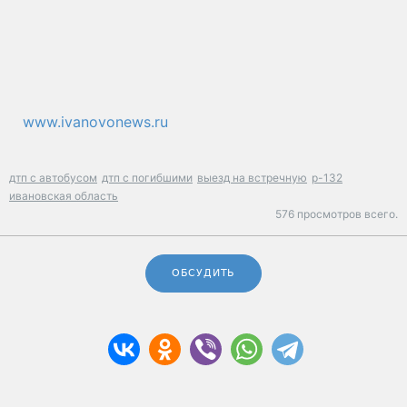
www.ivanovonews.ru
дтп с автобусом
дтп с погибшими
выезд на встречную
р-132
ивановская область
576 просмотров всего.
ОБСУДИТЬ