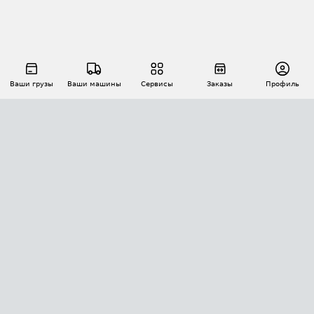
Ваши грузы
Ваши машины
Сервисы
Заказы
Профиль
АВТОМАТИЗАЦИЯ ПЕРЕВОЗОК
Площадки
Заказы
Торги
Тендеры
АТИ-Доки
GPS-мониторинг
АТИ Мессенджер
Цепочки грузов
API ATI.SU
ПОЛЕЗНОЕ
Расчет расстояний
БЕЗОПАСНОСТЬ
Академия ATI.SU
ATI.SU о безопасности
Звезды ATI.SU на вашем сайте