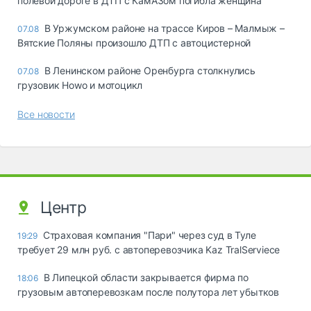
полевой дороге в ДТП с КамАЗом погибла женщина
В Уржумском районе на трассе Киров – Малмыж –
07.08
Вятские Поляны произошло ДТП с автоцистерной
В Ленинском районе Оренбурга столкнулись
07.08
грузовик Howo и мотоцикл
Все новости
Центр
Страховая компания "Пари" через суд в Туле
19:29
требует 29 млн руб. с автоперевозчика Kaz TralServiece
В Липецкой области закрывается фирма по
18:06
грузовым автоперевозкам после полутора лет убытков