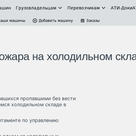
ашин
Грузовладельцам
Перевозчикам
АТИ-Доки
А
Ваши машины
Добавить машину
Заказы
пожара на холодильном скл
тавшихся пропавшими без вести
емся холодильном складе в
ртаменте по управлению