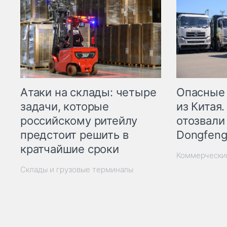
Опасные
Атаки на склады: четыре
из Китая.
задачи, которые
отозвали
российскому ритейлу
Dongfeng
предстоит решить в
кратчайшие сроки
Коммерчески
Склады и грузовые терминалы