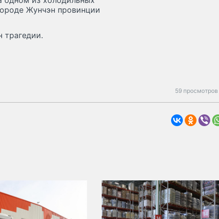
а одном из холодильных
городе Жунчэн провинции
 трагедии.
59 просмотров 