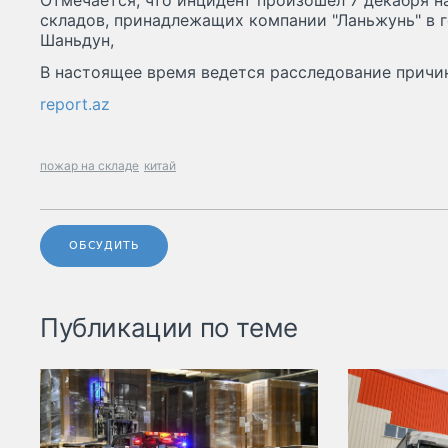
Отмечается, что инцидент произошел 7 декабря н
складов, принадлежащих компании "Ланьжунь" в 
Шаньдун,
В настоящее время ведется расследование причин
report.az
пожар на складе
китай
ОБСУДИТЬ
Публикации по теме