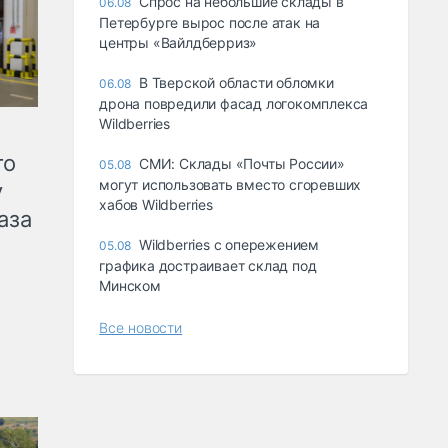
Спрос на небольшие склады в
06.08
Петербурге вырос после атак на
центры «Вайлдберриз»
В Тверской области обломки
06.08
дрона повредили фасад логокомплекса
Wildberries
го
СМИ: Склады «Почты России»
05.08
могут использовать вместо сгоревших
у
хабов Wildberries
аза
Wildberries с опережением
05.08
графика достраивает склад под
Минском
Все новости