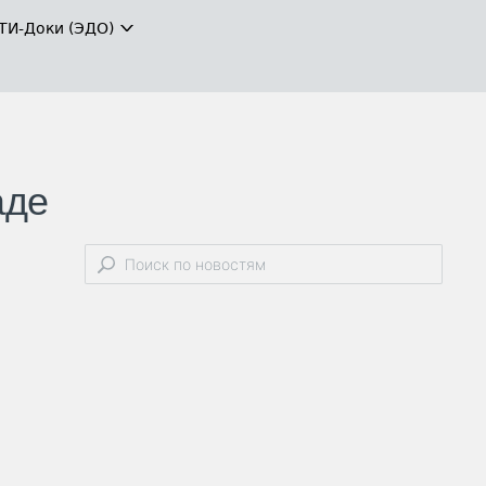
ТИ-Доки (ЭДО)
аде