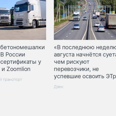
 бетономешалки
«В последнюю недел
 В России
августа начнётся суета
 сертификаты у
чем рискуют
 и Zoomlion
перевозчики, не
успевшие освоить ЭТ
й транспорт
Дзен