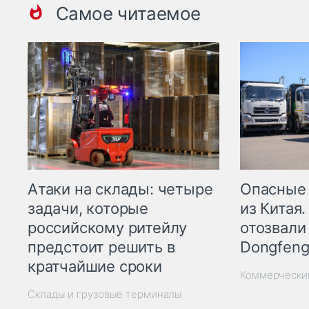
Самое читаемое
Опасные
Атаки на склады: четыре
из Китая.
задачи, которые
отозвали
российскому ритейлу
Dongfeng
предстоит решить в
кратчайшие сроки
Коммерчески
Склады и грузовые терминалы