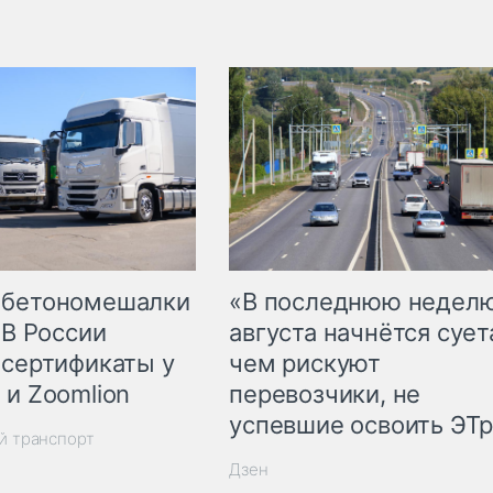
 бетономешалки
«В последнюю недел
 В России
августа начнётся суета
 сертификаты у
чем рискуют
 и Zoomlion
перевозчики, не
успевшие освоить ЭТ
й транспорт
Дзен