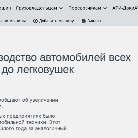
ашин
Грузовладельцам
Перевозчикам
АТИ-Доки
А
Ваши машины
Добавить машину
Заказы
водство автомобилей всех
в до легковушек
сообщают об увеличении
и.
ных предприятиях было
мобильной техники. Этот
шлого года за аналогичный