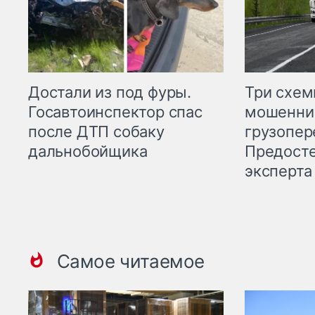
Три схе
Достали из под фуры.
мошенни
Госавтоинспектор спас
грузопер
после ДТП собаку
Предост
дальнобойщика
эксперта
Самое читаемое