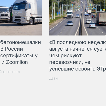
 бетономешалки
«В последнюю недел
 В России
августа начнётся суета
 сертификаты у
чем рискуют
 и Zoomlion
перевозчики, не
успевшие освоить ЭТ
й транспорт
Дзен