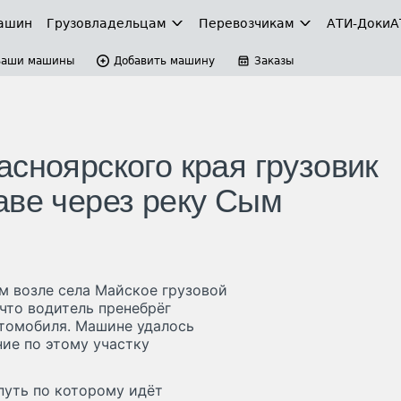
ашин
Грузовладельцам
Перевозчикам
АТИ-Доки
А
Ваши машины
Добавить машину
Заказы
сноярского края грузовик
аве через реку Сым
м возле села Майское грузовой
что водитель пренебрёг
томобиля. Машине удалось
ие по этому участку
путь по которому идёт