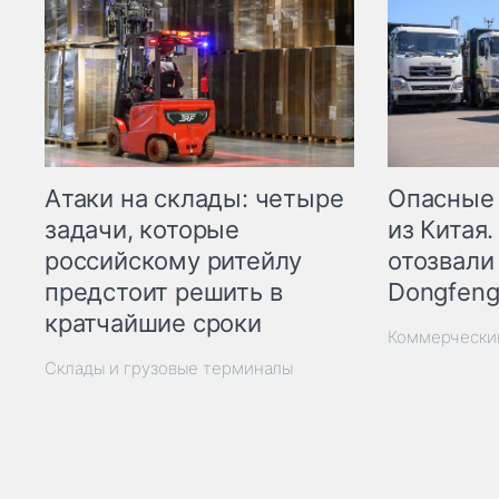
Опасные
Атаки на склады: четыре
из Китая.
задачи, которые
отозвали
российскому ритейлу
Dongfeng
предстоит решить в
кратчайшие сроки
Коммерчески
Склады и грузовые терминалы