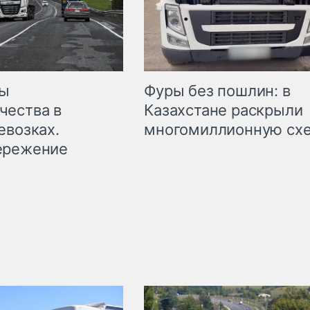
мы
Фуры без пошлин: в
чества в
Казахстане раскрыли
евозках.
многомиллионную сх
ережение