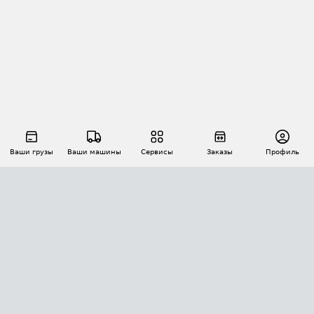
Ваши грузы
Ваши машины
Сервисы
Заказы
Профиль
АВТОМАТИЗАЦИЯ ПЕРЕВОЗОК
Площадки
Заказы
Торги
Тендеры
АТИ-Доки
GPS-мониторинг
АТИ Мессенджер
Цепочки грузов
API ATI.SU