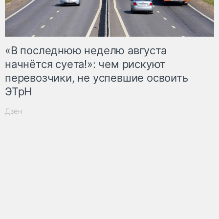
«В последнюю неделю августа
начнётся суета!»: чем рискуют
перевозчики, не успевшие освоить
ЭТрН
Дзен