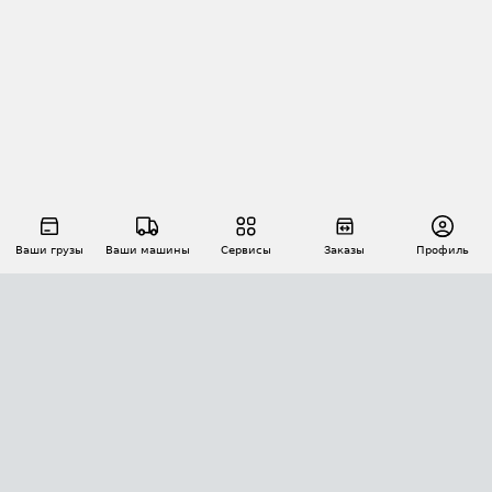
Ваши грузы
Ваши машины
Сервисы
Заказы
Профиль
АВТОМАТИЗАЦИЯ ПЕРЕВОЗОК
Площадки
Заказы
Торги
Тендеры
АТИ-Доки
GPS-мониторинг
АТИ Мессенджер
Цепочки грузов
API ATI.SU