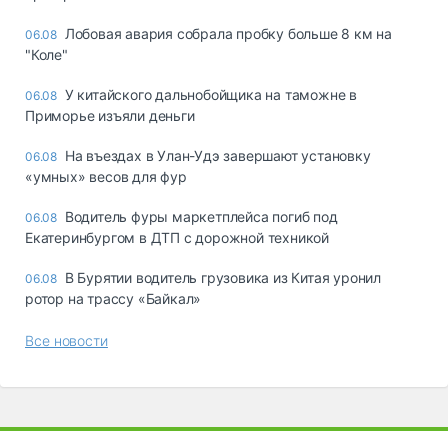
Лобовая авария собрала пробку больше 8 км на
06.08
"Коле"
У китайского дальнобойщика на таможне в
06.08
Приморье изъяли деньги
Ha въeздax в Улaн-Удэ зaвepшaют ycтaнoвкy
06.08
«yмныx» вecoв для фyp
Водитель фуры маркетплейса погиб под
06.08
Екатеринбургом в ДТП с дорожной техникой
В Бурятии водитель грузовика из Китая уронил
06.08
ротор на трассу «Байкал»
Все новости