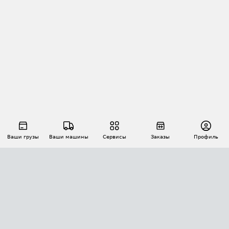
Ваши грузы
Ваши машины
Сервисы
Заказы
Профиль
АВТОМАТИЗАЦИЯ ПЕРЕВОЗОК
Площадки
Заказы
Торги
Тендеры
АТИ-Доки
GPS-мониторинг
АТИ Мессенджер
Цепочки грузов