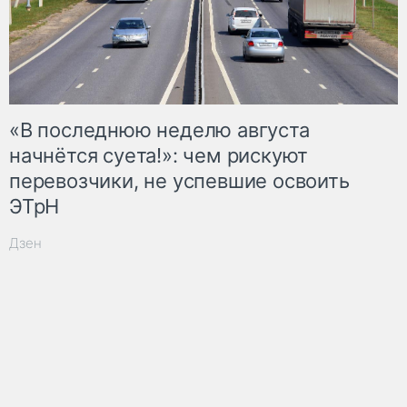
«В последнюю неделю августа
начнётся суета!»: чем рискуют
перевозчики, не успевшие освоить
ЭТрН
Дзен