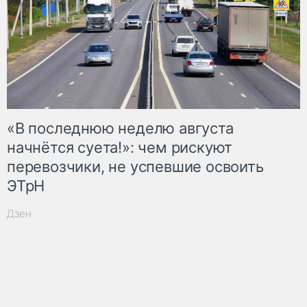
«В последнюю неделю августа
начнётся суета!»: чем рискуют
перевозчики, не успевшие освоить
ЭТрН
Дзен