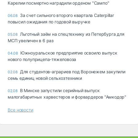
Карелии посмертно наградили орденом "Сампо"
За счет сильного второго квартала Caterpillar
06.08
повысил ожидания по годовой выручке
Льготный заём на спецтехнику из Петербурга для
05.08
МСП увеличен в 6 раз
Южноуральское предприятие освоило выпуск
04.08
нового полуприцепа-тяжеловоза
Для студентов-аграриев под Воронежем закупили
02.08
семь единиц новой сельхозтехники
В Минске запустили серийный выпуск
02.08
малогабаритных харвестеров и форвардеров "Амкодор"
Все новости