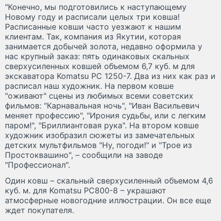
"Конечно, мы подготовились к наступающему
Новому году и расписали целых три ковша!
Расписанные ковши часто уезжают к нашим
клиентам. Так, компания из Якутии, которая
занимается добычей золота, недавно оформила у
нас крупный заказ: пять одинаковых скальных
сверхусиленных ковшей объемом 6,7 куб. м для
экскаватора Komatsu PC 1250-7. Два из них как раз и
расписал наш художник. На первом ковше
"оживают" сцены из любимых всеми советских
фильмов: "Карнавальная ночь", "Иван Васильевич
меняет профессию", "Ирония судьбы, или с легким
паром!", "Бриллиантовая рука". На втором ковше
художник изобразил сюжеты из замечательных
детских мультфильмов "Ну, погоди!" и "Трое из
Простоквашино", – сообщили на заводе
"Профессионал".
Один ковш – скальный сверхусиленный объемом 4,6
куб. м. для Komatsu PC800-8 – украшают
атмосферные новогодние иллюстрации. Он все еще
ждет покупателя.