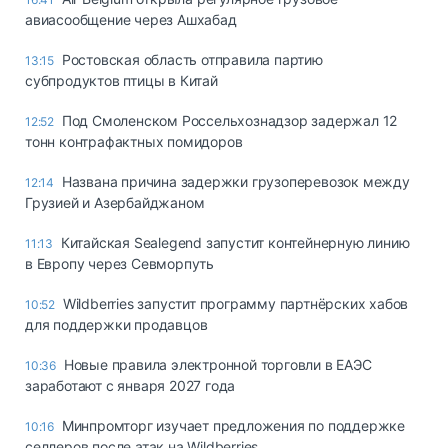
авиасообщение через Ашхабад
Ростовская область отправила партию
13:15
субпродуктов птицы в Китай
Под Смоленском Россельхознадзор задержал 12
12:52
тонн контрафактных помидоров
Названа причина задержки грузоперевозок между
12:14
Грузией и Азербайджаном
Китайская Sealegend запустит контейнерную линию
11:13
в Европу через Севморпуть
Wildberries запустит программу партнёрских хабов
10:52
для поддержки продавцов
Новые правила электронной торговли в ЕАЭС
10:36
заработают с января 2027 года
Минпромторг изучает предложения по поддержке
10:16
селлеров после атак на Wildberries