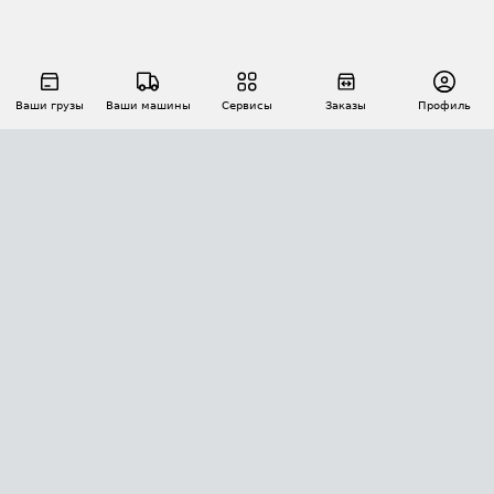
Ваши грузы
Ваши машины
Сервисы
Заказы
Профиль
АВТОМАТИЗАЦИЯ ПЕРЕВОЗОК
Площадки
Заказы
Торги
Тендеры
АТИ-Доки
GPS-мониторинг
АТИ Мессенджер
Цепочки грузов
API ATI.SU
ПОЛЕЗНОЕ
Расчет расстояний
БЕЗОПАСНОСТЬ
Академия ATI.SU
ATI.SU о безопасности
Звезды ATI.SU на вашем сайте
КОНТАКТЫ И ТАРИФЫ
Памятка по проверке контрагентов
Индекс ATI.SU FTL РФ