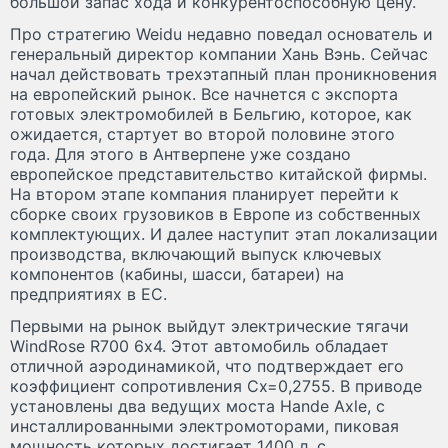
большой запас хода и конкурентоспособную цену.
Про стратегию Weidu недавно поведал основатель и
генеральный директор компании Хань Вэнь. Сейчас
начал действовать трехэтапный план проникновения
на европейский рынок. Все начнется с экспорта
готовых электромобилей в Бельгию, которое, как
ожидается, стартует во второй половине этого
года. Для этого в Антверпене уже создано
европейское представительство китайской фирмы.
На втором этапе компания планирует перейти к
сборке своих грузовиков в Европе из собственных
комплектующих. И далее наступит этап локализации
производства, включающий выпуск ключевых
компонентов (кабины, шасси, батареи) на
предприятиях в ЕС.
Первыми на рынок выйдут электрические тягачи
WindRose R700 6х4. Этот автомобиль обладает
отличной аэродинамикой, что подтверждает его
коэффициент сопротивления Cx=0,2755. В приводе
установлены два ведущих моста Hande Axle, с
инсталлированными электромоторами, пиковая
мощность которых достигает 1400 л. с.