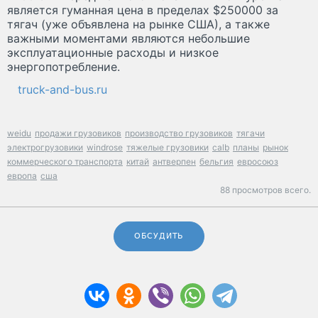
является гуманная цена в пределах $250000 за
тягач (уже объявлена на рынке США), а также
важными моментами являются небольшие
эксплуатационные расходы и низкое
энергопотребление.
truck-and-bus.ru
weidu
продажи грузовиков
производство грузовиков
тягачи
электрогрузовики
windrose
тяжелые грузовики
calb
планы
рынок
коммерческого транспорта
китай
антверпен
бельгия
евросоюз
европа
сша
88 просмотров всего.
ОБСУДИТЬ