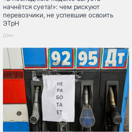
начнётся суета!»: чем рискуют
перевозчики, не успевшие освоить
ЭТрН
Дзен