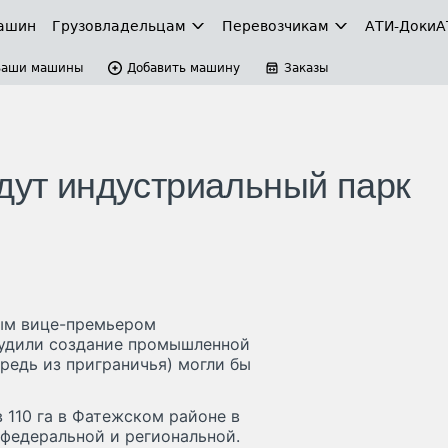
ашин
Грузовладельцам
Перевозчикам
АТИ-Доки
А
Ваши машины
Добавить машину
Заказы
адут индустриальный парк
вым вице-премьером
удили создание промышленной
редь из приграничья) могли бы
 110 га в Фатежском районе в
 федеральной и региональной.