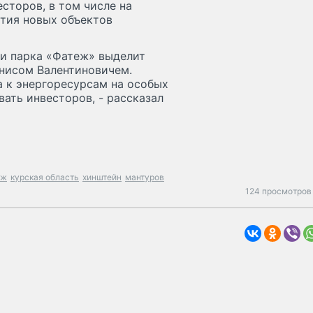
сторов, в том числе на
ития новых объектов
ии парка «Фатеж» выделит
нисом Валентиновичем.
а к энергоресурсам на особых
ать инвесторов, - рассказал
еж
курская область
хинштейн
мантуров
124 просмотров 