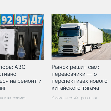
пора: АЗС
Рынок решит сам:
ктивно
перевозчики — о
ься на ремонт и
перспективах нового
инг
китайского тягача
ла и автохимия
Коммерческий транспорт