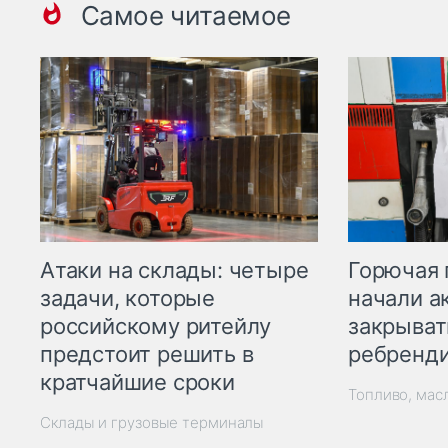
Самое читаемое
Горючая 
Атаки на склады: четыре
начали а
задачи, которые
закрыват
российскому ритейлу
ребренд
предстоит решить в
кратчайшие сроки
Топливо, мас
Склады и грузовые терминалы