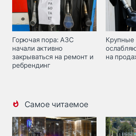
Горючая пора: АЗС
Крупные 
начали активно
ослабляю
закрываться на ремонт и
на прода
ребрендинг
Самое читаемое