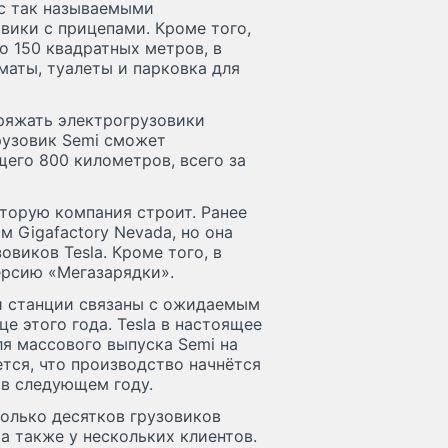
 с так называемыми
вики с прицепами. Кроме того,
о 150 квадратных метров, в
маты, туалеты и парковка для
аряжать электрогрузовики
грузовик Semi сможет
щего 800 километров, всего за
которую компания строит. Ранее
 Gigafactory Nevada, но она
овиков Tesla. Кроме того, в
ерсию «Мегазарядки».
й станции связаны с ожидаемым
е этого года. Tesla в настоящее
я массового выпуска Semi на
ется, что производство начнётся
 в следующем году.
олько десятков грузовиков
 а также у нескольких клиентов.