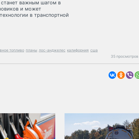
 станет важным шагом в
зовиков и может
технологии в транспортной
вное топливо
планы
лос-анджелес
калифорния
сша
35 просмотров 