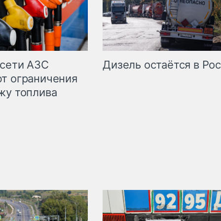
сети АЗС
Дизель остаётся в Ро
т ограничения
жу топлива