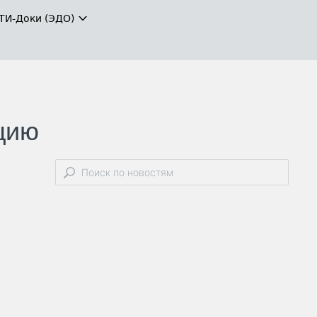
ТИ-Доки (ЭДО)
цию