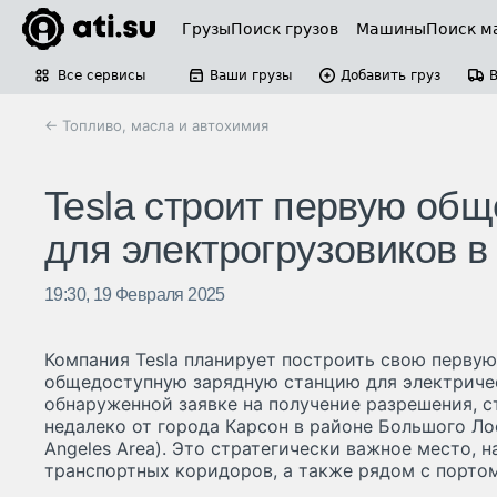
Грузы
Поиск грузов
Машины
Поиск м
Все сервисы
Ваши грузы
Добавить груз
← Топливо, масла и автохимия
Tesla строит первую об
для электрогрузовиков 
19:30, 19 Февраля 2025
Компания Tesla планирует построить свою перву
общедоступную зарядную станцию для электричес
обнаруженной заявке на получение разрешения, 
недалеко от города Карсон в районе Большого Ло
Angeles Area). Это стратегически важное место, 
транспортных коридоров, а также рядом с портом