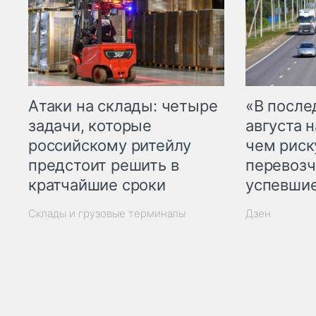
Атаки на склады: четыре
«В посл
задачи, которые
августа н
российскому ритейлу
чем рис
предстоит решить в
перевозч
кратчайшие сроки
успевшие
Склады и грузовые терминалы
Дзен