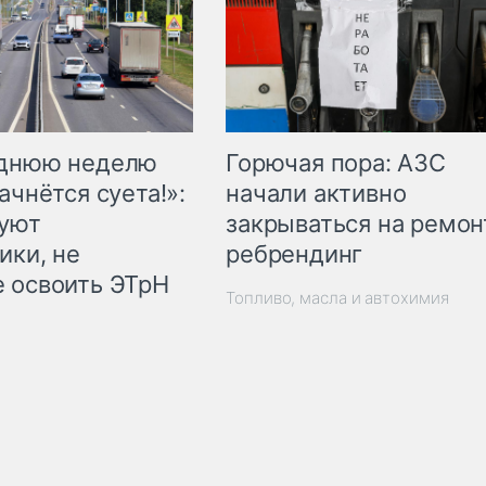
Горючая пора: АЗС
еднюю неделю
начали активно
ачнётся суета!»:
закрываться на ремон
куют
ребрендинг
ики, не
 освоить ЭТрН
Топливо, масла и автохимия