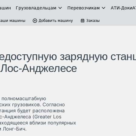
ашин
Грузовладельцам
Перевозчикам
АТИ-Доки
А
Ваши машины
Добавить машину
Заказы
щедоступную зарядную стан
в Лос-Анджелесе
ю полномасштабную
ких грузовиков. Согласно
станция будет расположена
с-Анджелеса (Greater Los
находящееся вблизи популярных
 Лонг-Бич.