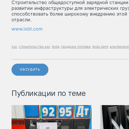
Строительство общедоступной зарядной станции
развитии инфраструктуры для электрических гру
способствовать более широкому внедрению этой 
отрасли.
www.ixbt.com
эзс
строительство азс
tesla
продажа топлива
tesla semi
альтернати
ОБСУДИТЬ
Публикации по теме