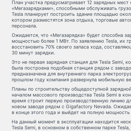
План участка предусматривает 12 зарядных мест
«Мегазарядками», способными обслуживать грузо
Tesla планирует построить здание площадью окол
котором разместятся зона отдыха, торговые авто
персонала.
Ожидается, что «Мегазарядка» будет способна з
мощностью более 1 МВт. По заявлению Tesla, их 
восстановить 70% своего запаса хода, составляю
30 минут зарядки.
Это не первая зарядная станция для Tesla Semi, 
была построена подобная станция рядом с заводом
предназначена для внутреннего парка электрогруз
прошлом году компания развернула мобильную в
Планы по строительству общедоступной зарядно
началом массового производства Tesla Semi в конц
время строит первую производственную линию дл
новом заводе рядом с Gigafactory Nevada. Ожида
в конце этого года и выйдет на полную мощность
На данный момент в эксплуатации находится неск
Tesla Semi, в основном в собственном парке Tesla,