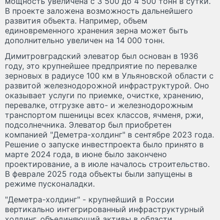
мощность увеличена с 3 500 до 4 500 тонн в сутки.
В проекте заложена возможность дальнейшего
развития объекта. Например, объем
единовременного хранения зерна может быть
дополнительно увеличен на 14 000 тонн.
Димитровградский элеватор был основан в 1936
году, это крупнейшее предприятие по перевалке
зерновых в радиусе 100 км в Ульяновской области с
развитой железнодорожной инфраструктурой. Оно
оказывает услуги по приемке, очистке, хранению,
перевалке, отгрузке авто- и железнодорожным
транспортом пшеницы всех классов, ячменя, ржи,
подсолнечника. Элеватор был приобретен
компанией "Деметра-холдинг" в сентябре 2023 года.
Решение о запуске инвестпроекта было принято в
марте 2024 года, в июне было закончено
проектирование, а в июле началось строительство.
В феврале 2025 года объекты были запущены в
режиме пусконаладки.
"Деметра-холдинг" - крупнейший в России
вертикально интегрированный инфраструктурный
холдинг, объединяющий активы в области