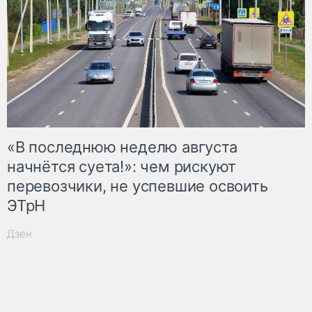
«В последнюю неделю августа
начнётся суета!»: чем рискуют
перевозчики, не успевшие освоить
ЭТрН
Дзен