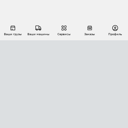
Ваши грузы
Ваши машины
Сервисы
Заказы
Профиль
АВТОМАТИЗАЦИЯ ПЕРЕВОЗОК
Площадки
Заказы
Торги
Тендеры
АТИ-Доки
GPS-мониторинг
АТИ Мессенджер
Цепочки грузов
API ATI.SU
ПОЛЕЗНОЕ
Расчет расстояний
БЕЗОПАСНОСТЬ
Академия ATI.SU
ATI.SU о безопасности
Звезды ATI.SU на вашем сайте