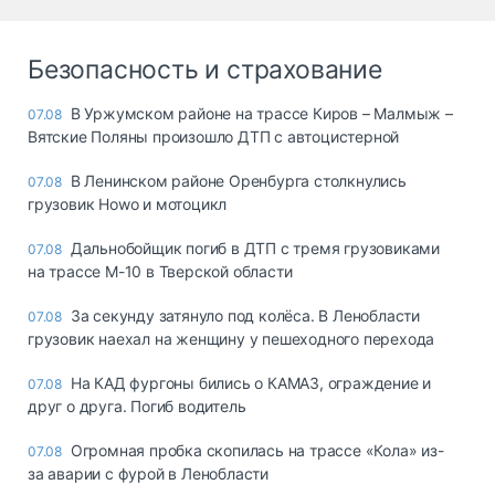
Безопасность и страхование
В Уржумском районе на трассе Киров – Малмыж –
07.08
Вятские Поляны произошло ДТП с автоцистерной
В Ленинском районе Оренбурга столкнулись
07.08
грузовик Howo и мотоцикл
Дальнобойщик погиб в ДТП с тремя грузовиками
07.08
на трассе М-10 в Тверской области
За секунду затянуло под колёса. В Ленобласти
07.08
грузовик наехал на женщину у пешеходного перехода
На КАД фургоны бились о КАМАЗ, ограждение и
07.08
друг о друга. Погиб водитель
Огромная пробка скопилась на трассе «Кола» из-
07.08
за аварии с фурой в Ленобласти