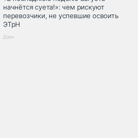
начнётся суета!»: чем рискуют
перевозчики, не успевшие освоить
ЭТрН
Дзен