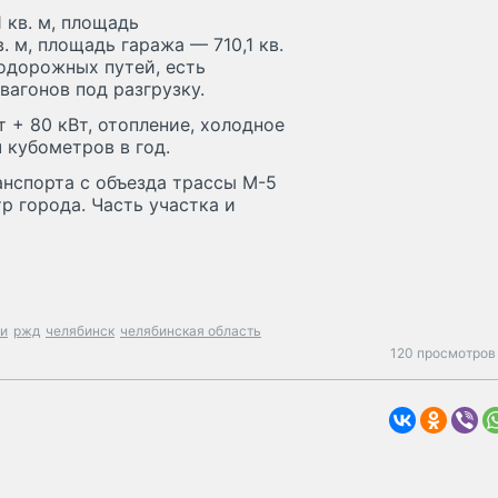
1 кв. м, площадь
 м, площадь гаража — 710,1 кв.
одорожных путей, есть
агонов под разгрузку.
+ 80 кВт, отопление, холодное
 кубометров в год.
анспорта с объезда трассы М-5
р города. Часть участка и
ти
ржд
челябинск
челябинская область
120 просмотров 