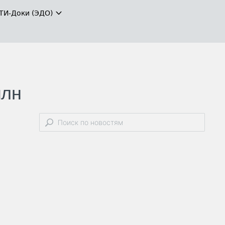
ТИ-Доки (ЭДО)
млн