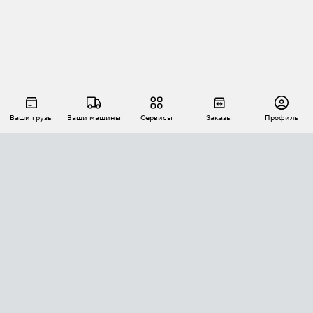
Ваши грузы
Ваши машины
Сервисы
Заказы
Профиль
АВТОМАТИЗАЦИЯ ПЕРЕВОЗОК
Площадки
Заказы
Торги
Тендеры
АТИ-Доки
GPS-мониторинг
АТИ Мессенджер
Цепочки грузов
API ATI.SU
ПОЛЕЗНОЕ
Расчет расстояний