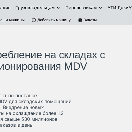
ашин
Грузовладельцам
Перевозчикам
АТИ-Доки
А
Ваши машины
Добавить машину
Заказы
ребление на складах с
ционирования MDV
ект по поставке
MDV для складских помещений
. Внедрение новых
ы на охлаждение более 1,2
ся свыше 530 миллионов
аказов в день.