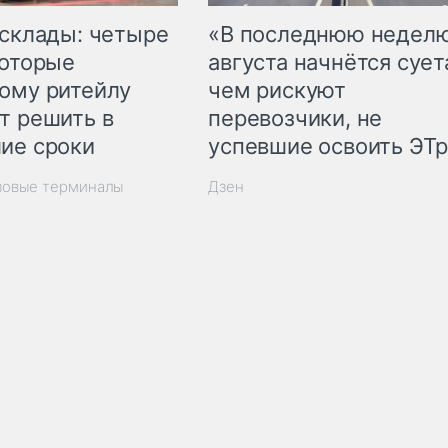
 склады: четыре
«В последнюю недел
которые
августа начнётся суета
ому ритейлу
чем рискуют
т решить в
перевозчики, не
ие сроки
успевшие освоить ЭТ
зовые терминалы
Дзен