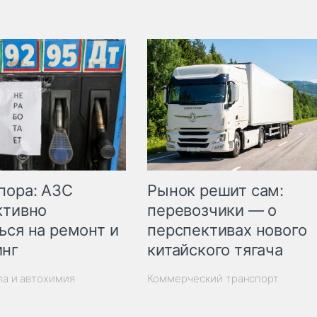
пора: АЗС
Рынок решит сам:
ктивно
перевозчики — о
ься на ремонт и
перспективах нового
инг
китайского тягача
ла и автохимия
Коммерческий транспорт