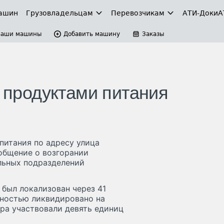
ашин
Грузовладельцам
Перевозчикам
АТИ-Доки
А
Ваши машины
Добавить машину
Заказы
с продуктами питания
питания по адресу улица
общение о возгорании
ельных подразделений
 был локализован через 41
лностью ликвидировано на
ра участвовали девять единиц