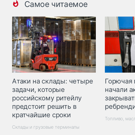
Самое читаемое
Горючая 
Атаки на склады: четыре
начали а
задачи, которые
закрыват
российскому ритейлу
ребренд
предстоит решить в
кратчайшие сроки
Топливо, мас
Склады и грузовые терминалы