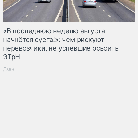
«В последнюю неделю августа
начнётся суета!»: чем рискуют
перевозчики, не успевшие освоить
ЭТрН
Дзен