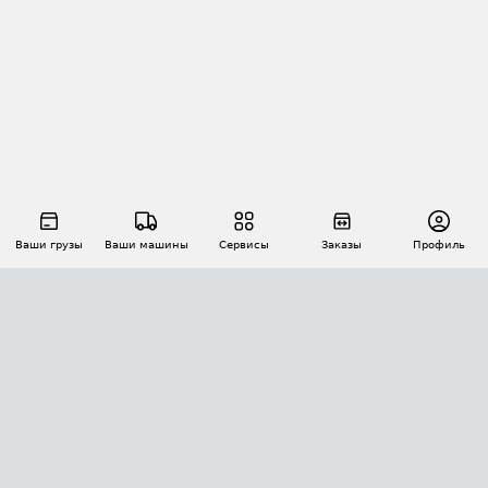
Ваши грузы
Ваши машины
Сервисы
Заказы
Профиль
АВТОМАТИЗАЦИЯ ПЕРЕВОЗОК
Площадки
Заказы
Торги
Тендеры
АТИ-Доки
GPS-мониторинг
АТИ Мессенджер
Цепочки грузов
API ATI.SU