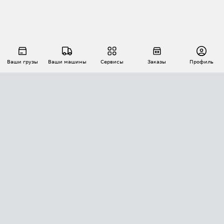
Ваши грузы
Ваши машины
Сервисы
Заказы
Профиль
АВТОМАТИЗАЦИЯ ПЕРЕВОЗОК
Площадки
Заказы
Торги
Тендеры
АТИ-Доки
GPS-мониторинг
АТИ Мессенджер
Цепочки грузов
API ATI.SU
ПОЛЕЗНОЕ
Расчет расстояний
БЕЗОПАСНОСТЬ
Академия ATI.SU
ATI.SU о безопасности
Звезды ATI.SU на вашем сайте