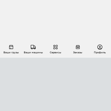
Ваши грузы
Ваши машины
Сервисы
Заказы
Профиль
АВТОМАТИЗАЦИЯ ПЕРЕВОЗОК
Площадки
Заказы
Торги
Тендеры
АТИ-Доки
GPS-мониторинг
АТИ Мессенджер
Цепочки грузов
API ATI.SU
ПОЛЕЗНОЕ