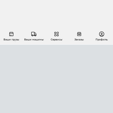
Ваши грузы
Ваши машины
Сервисы
Заказы
Профиль
АВТОМАТИЗАЦИЯ ПЕРЕВОЗОК
Площадки
Заказы
Торги
Тендеры
АТИ-Доки
GPS-мониторинг
АТИ Мессенджер
Цепочки грузов
API ATI.SU
ПОЛЕЗНОЕ
Расчет расстояний
БЕЗОПАСНОСТЬ