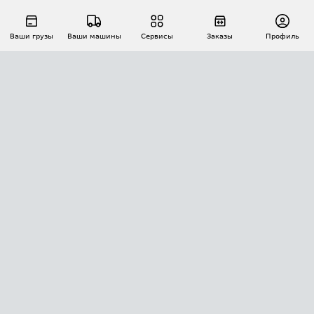
Ваши грузы
Ваши машины
Сервисы
Заказы
Профиль
АВТОМАТИЗАЦИЯ ПЕРЕВОЗОК
Площадки
Заказы
Торги
Тендеры
АТИ-Доки
GPS-мониторинг
АТИ Мессенджер
Цепочки грузов
API ATI.SU
ПОЛЕЗНОЕ
Расчет расстояний
БЕЗОПАСНОСТЬ
Академия ATI.SU
ATI.SU о безопасности
Звезды ATI.SU на вашем сайте
КОНТАКТЫ И ТАРИФЫ
Памятка по проверке контрагентов
Индекс ATI.SU FTL РФ
О системе ATI.SU
Светофор+
Средние ставки
ИНФОРМАЦИЯ
Контактная информация