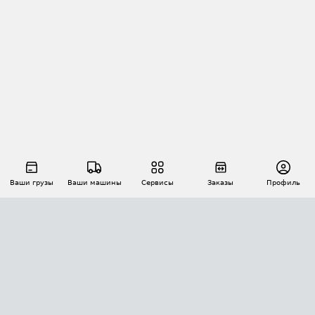
Ваши грузы
Ваши машины
Сервисы
Заказы
Профиль
АВТОМАТИЗАЦИЯ ПЕРЕВОЗОК
Площадки
Заказы
Торги
Тендеры
АТИ-Доки
GPS-мониторинг
АТИ Мессенджер
Цепочки грузов
API ATI.SU