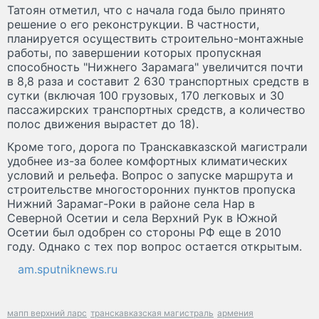
Татоян отметил, что с начала года было принято
решение о его реконструкции. В частности,
планируется осуществить строительно-монтажные
работы, по завершении которых пропускная
способность "Нижнего Зарамага" увеличится почти
в 8,8 раза и составит 2 630 транспортных средств в
сутки (включая 100 грузовых, 170 легковых и 30
пассажирских транспортных средств, а количество
полос движения вырастет до 18).
Кроме того, дорога по Транскавказской магистрали
удобнее из-за более комфортных климатических
условий и рельефа. Вопрос о запуске маршрута и
строительстве многосторонних пунктов пропуска
Нижний Зарамаг-Роки в районе села Нар в
Северной Осетии и села Верхний Рук в Южной
Осетии был одобрен со стороны РФ еще в 2010
году. Однако с тех пор вопрос остается открытым.
am.sputniknews.ru
мапп верхний ларс
транскавказская магистраль
армения