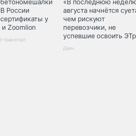
 бетономешалки
«В последнюю недел
 В России
августа начнётся суета
 сертификаты у
чем рискуют
 и Zoomlion
перевозчики, не
успевшие освоить ЭТ
й транспорт
Дзен