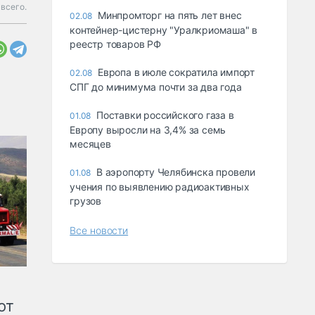
всего.
Минпромторг на пять лет внес
02.08
контейнер-цистерну "Уралкриомаша" в
реестр товаров РФ
Европа в июле сократила импорт
02.08
СПГ до минимума почти за два года
Поставки российского газа в
01.08
Европу выросли на 3,4% за семь
месяцев
В аэропорту Челябинска провели
01.08
учения по выявлению радиоактивных
грузов
Все новости
от