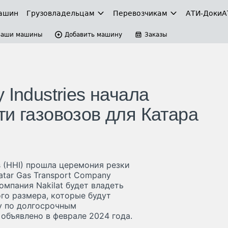
ашин
Грузовладельцам
Перевозчикам
АТИ-Доки
А
Ваши машины
Добавить машину
Заказы
 Industries начала
и газовозов для Катара
s (HHI) прошла церемония резки
atar Gas Transport Company
компания Nakilat будет владеть
го размера, которые будут
y по долгосрочным
объявлено в феврале 2024 года.