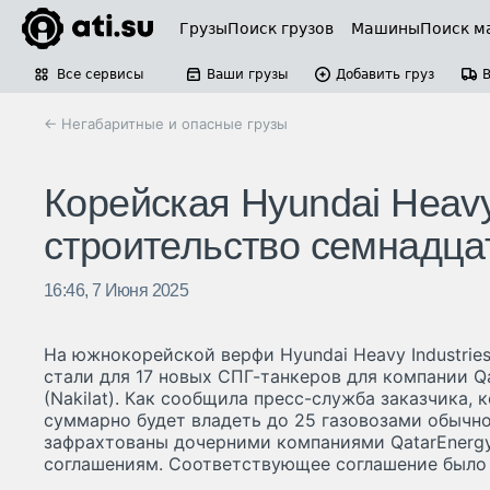
Грузы
Поиск грузов
Машины
Поиск м
Все сервисы
Ваши грузы
Добавить груз
← Негабаритные и опасные грузы
Корейская Hyundai Heavy
строительство семнадцат
16:46, 7 Июня 2025
На южнокорейской верфи Hyundai Heavy Industrie
стали для 17 новых СПГ-танкеров для компании Q
(Nakilat). Как сообщила пресс-служба заказчика, 
суммарно будет владеть до 25 газовозами обычно
зафрахтованы дочерними компаниями QatarEnerg
соглашениям. Соответствующее соглашение было 