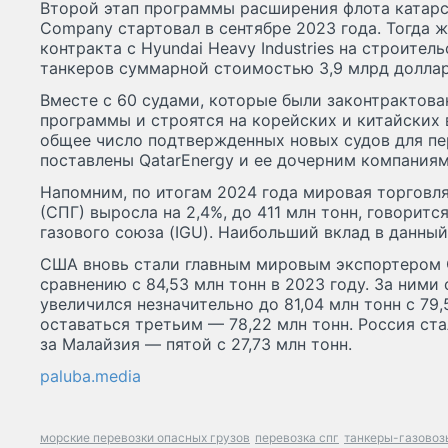
Второй этап программы расширения флота катарск
Company стартовал в сентябре 2023 года. Тогда 
контракта с Hyundai Heavy Industries на строител
танкеров суммарной стоимостью 3,9 млрд долла
Вместе с 60 судами, которые были законтрактова
программы и строятся на корейских и китайских 
общее число подтвержденных новых судов для пе
поставлены QatarEnergy и ее дочерним компаниям,
Напомним, по итогам 2024 года мировая торгов
(СПГ) выросла на 2,4%, до 411 млн тонн, говорит
газового союза (IGU). Наибольший вклад в данны
США вновь стали главным мировым экспортером С
сравнению с 84,53 млн тонн в 2023 году. За ними
увеличился незначительно до 81,04 млн тонн с 79
оставаться третьим — 78,22 млн тонн. Россия ста
за Малайзия — пятой с 27,73 млн тонн.
paluba.media
морские перевозки опасных грузов
перевозка спг
танкеры-газовоз