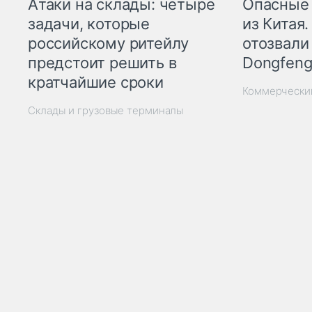
Опасные
Атаки на склады: четыре
из Китая.
задачи, которые
отозвали
российскому ритейлу
Dongfeng
предстоит решить в
кратчайшие сроки
Коммерчески
Склады и грузовые терминалы