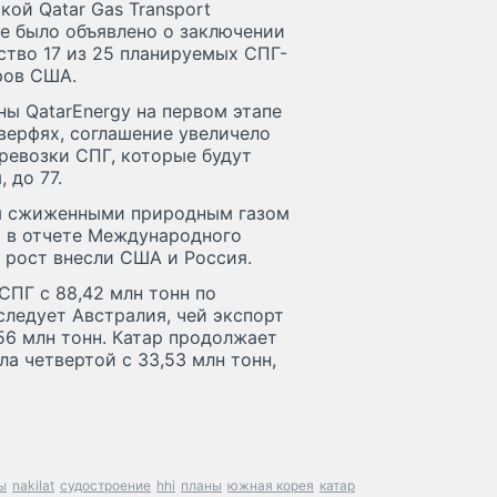
ой Qatar Gas Transport
же было объявлено о заключении
ьство 17 из 25 планируемых СПГ-
ров США.
ны QatarEnergy на первом этапе
верфях, соглашение увеличело
ревозки СПГ, которые будут
 до 77.
ля сжиженными природным газом
ся в отчете Международного
й рост внесли США и Россия.
ПГ с 88,42 млн тонн по
 следует Австралия, чей экспорт
,56 млн тонн. Катар продолжает
ла четвертой с 33,53 млн тонн,
ы
nakilat
судостроение
hhi
планы
южная корея
катар