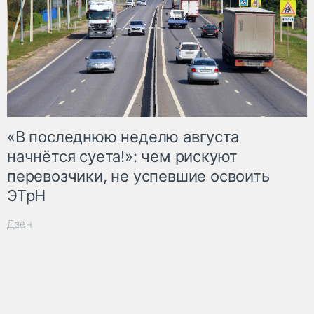
«В последнюю неделю августа
начнётся суета!»: чем рискуют
перевозчики, не успевшие освоить
ЭТрН
Дзен