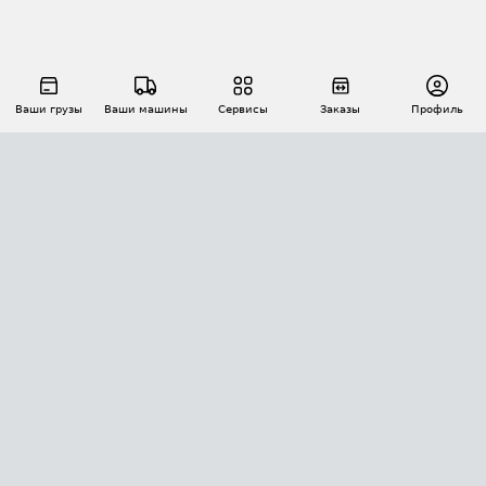
Ваши грузы
Ваши машины
Сервисы
Заказы
Профиль
АВТОМАТИЗАЦИЯ ПЕРЕВОЗОК
Площадки
Заказы
Торги
Тендеры
АТИ-Доки
GPS-мониторинг
АТИ Мессенджер
Цепочки грузов
API ATI.SU
ПОЛЕЗНОЕ
Расчет расстояний
БЕЗОПАСНОСТЬ
Академия ATI.SU
ATI.SU о безопасности
Звезды ATI.SU на вашем сайте
КОНТАКТЫ И ТАРИФЫ
Памятка по проверке контрагентов