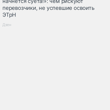
начнётся суета!»: чем рискуют
перевозчики, не успевшие освоить
ЭТрН
Дзен