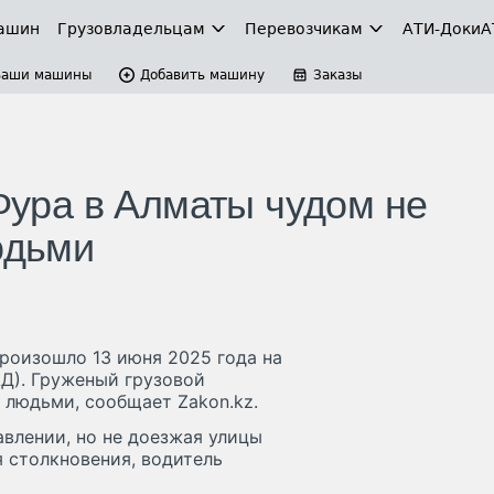
ашин
Грузовладельцам
Перевозчикам
АТИ-Доки
А
Ваши машины
Добавить машину
Заказы
 Фура в Алматы чудом не
юдьми
роизошло 13 июня 2025 года на
Д). Груженый грузовой
 людьми, сообщает Zakon.kz.
авлении, но не доезжая улицы
я столкновения, водитель