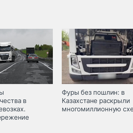
мы
Фуры без пошлин: в
чества в
Казахстане раскрыли
евозках.
многомиллионную сх
ережение