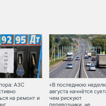
пора: АЗС
«В последнюю недел
ктивно
августа начнётся суета
ься на ремонт и
чем рискуют
инг
перевозчики, не