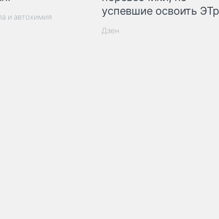
успевшие освоить ЭТ
ла и автохимия
Дзен