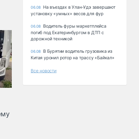
Ha въeздax в Улaн-Удэ зaвepшaют
06.08
ycтaнoвкy «yмныx» вecoв для фyp
Водитель фуры маркетплейса
06.08
погиб под Екатеринбургом в ДТП с
дорожной техникой
В Бурятии водитель грузовика из
06.08
Китая уронил ротор на трассу «Байкал»
Все новости
ему