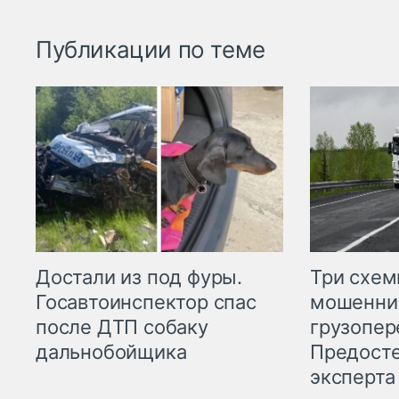
Публикации по теме
Три схе
Достали из под фуры.
мошенни
Госавтоинспектор спас
грузопер
после ДТП собаку
Предост
дальнобойщика
эксперта