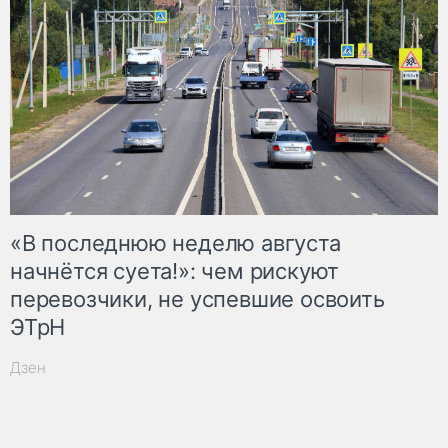
«В последнюю неделю августа
начнётся суета!»: чем рискуют
перевозчики, не успевшие освоить
ЭТрН
Дзен