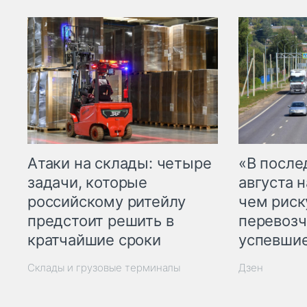
Атаки на склады: четыре
«В посл
задачи, которые
августа н
российскому ритейлу
чем рис
предстоит решить в
перевозч
кратчайшие сроки
успевшие
Склады и грузовые терминалы
Дзен