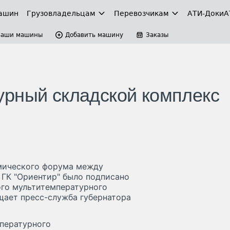
ашин
Грузовладельцам
Перевозчикам
АТИ-Доки
А
Ваши машины
Добавить машину
Заказы
урный складской комплекс
мического форума между
 ГК "Ориентир" было подписано
ого мультитемпературного
щает пресс-служба губернатора
мпературного