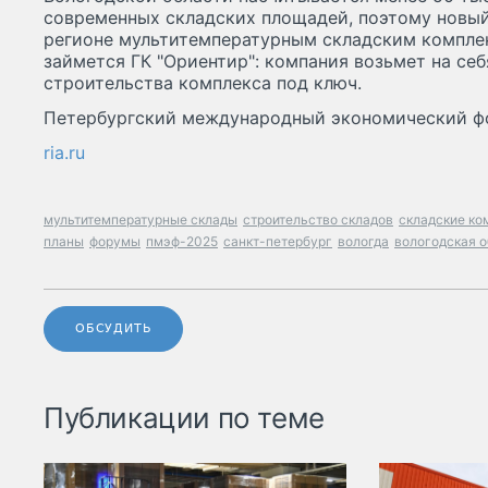
современных складских площадей, поэтому новый
регионе мультитемпературным складским компле
займется ГК "Ориентир": компания возьмет на се
строительства комплекса под ключ.
Петербургский международный экономический фор
ria.ru
мультитемпературные склады
строительство складов
складские ко
планы
форумы
пмэф-2025
санкт-петербург
вологда
вологодская 
ОБСУДИТЬ
Публикации по теме