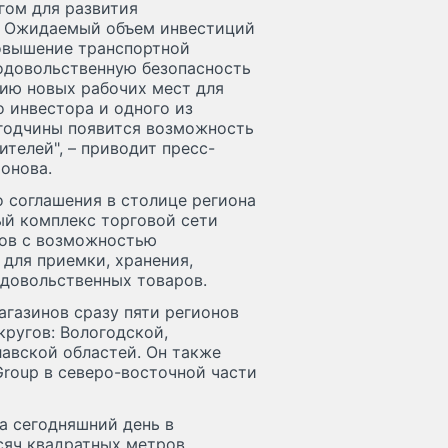
гом для развития
и. Ожидаемый объем инвестиций
повышение транспортной
родовольственную безопасность
нию новых рабочих мест для
о инвестора и одного из
огодчины появится возможность
телей", – приводит пресс-
онова.
о соглашения в столице региона
ый комплекс торговой сети
ров с возможностью
 для приемки, хранения,
одовольственных товаров.
газинов сразу пяти регионов
ругов: Вологодской,
авской областей. Он также
roup в северо-восточной части
а сегодняшний день в
сяч квадратных метров