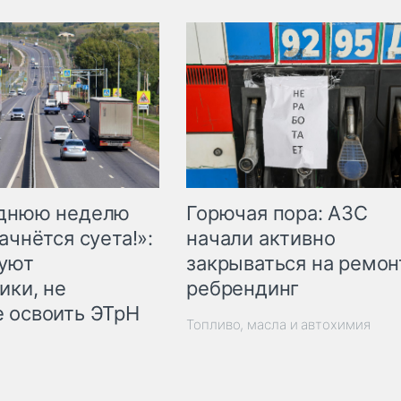
Горючая пора: АЗС
еднюю неделю
начали активно
ачнётся суета!»:
закрываться на ремон
куют
ребрендинг
ики, не
 освоить ЭТрН
Топливо, масла и автохимия