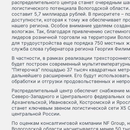
распределительного центра станет очередным ша
логистического потенциала Вологодской област
составит 5,7 миллиарда рублей. В приоритете – 
доступности, которая к тому же обеспечивает п
нашего региона. Особое внимание уделяем созда
вологжан. Так, благодаря привлечению системног
лидеров розничной торговли на территории Вол
для трудоустройства еще порядка 750 местных жи
служба слова губернатора региона Георгия Филим
В частности, в рамках реализации трехстороннег
будет построен современный мультитемпературн
"Пятерочка" площадью 37 тысяч квадратных мет
дальнейшего расширения. Его будут использовать
обработки и отгрузки продовольственных и непр
Распределительный центр обеспечит снабжение ма
Северо-Западного и Центрального федеральных ок
Архангельской, Ивановской, Костромской и Яросл
станет ключевым звеном логистической сети X5 G
центральной России.
По оценкам консалтинговой компании NF Group, н
Вологодской области насчитывается менее 50 ты