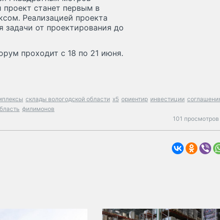
 проект станет первым в
ксом. Реализацией проекта
бя задачи от проектирования до
ум проходит с 18 по 21 июня.
мплексы
склады вологодской области
x5
ориентир
инвестиции
соглашени
область
филимонов
101 просмотров 