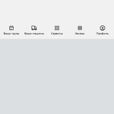
Ваши грузы
Ваши машины
Сервисы
Заказы
Профиль
АВТОМАТИЗАЦИЯ ПЕРЕВОЗОК
Площадки
Заказы
Торги
Тендеры
АТИ-Доки
GPS-мониторинг
АТИ Мессенджер
Цепочки грузов
API ATI.SU
ПОЛЕЗНОЕ
Расчет расстояний
БЕЗОПАСНОСТЬ
Академия ATI.SU
ATI.SU о безопасности