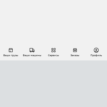
Ваши грузы
Ваши машины
Сервисы
Заказы
Профиль
АВТОМАТИЗАЦИЯ ПЕРЕВОЗОК
Площадки
Заказы
Торги
Тендеры
АТИ-Доки
GPS-мониторинг
АТИ Мессенджер
Цепочки грузов
API ATI.SU