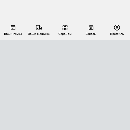
Ваши грузы
Ваши машины
Сервисы
Заказы
Профиль
АВТОМАТИЗАЦИЯ ПЕРЕВОЗОК
Площадки
Заказы
Торги
Тендеры
АТИ-Доки
GPS-мониторинг
АТИ Мессенджер
Цепочки грузов
API ATI.SU
ПОЛЕЗНОЕ
Расчет расстояний
БЕЗОПАСНОСТЬ
Академия ATI.SU
ATI.SU о безопасности
Звезды ATI.SU на вашем сайте
КОНТАКТЫ И ТАРИФЫ