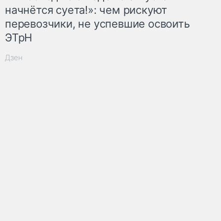
начнётся суета!»: чем рискуют
перевозчики, не успевшие освоить
ЭТрН
Дзен