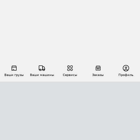
Ваши грузы
Ваши машины
Сервисы
Заказы
Профиль
АВТОМАТИЗАЦИЯ ПЕРЕВОЗОК
Площадки
Заказы
Торги
Тендеры
АТИ-Доки
GPS-мониторинг
АТИ Мессенджер
Цепочки грузов
API ATI.SU