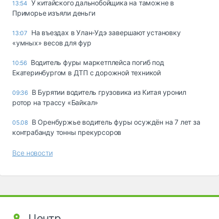
У китайского дальнобойщика на таможне в
13:54
Приморье изъяли деньги
Ha въeздax в Улaн-Удэ зaвepшaют ycтaнoвкy
13:07
«yмныx» вecoв для фyp
Водитель фуры маркетплейса погиб под
10:56
Екатеринбургом в ДТП с дорожной техникой
В Бурятии водитель грузовика из Китая уронил
09:36
ротор на трассу «Байкал»
В Оренбуржье водитель фуры осуждён на 7 лет за
05.08
контрабанду тонны прекурсоров
Все новости
Центр