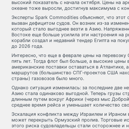
высокий показатель с начала октября. Цены на ар
океане тоже выросли, достигнув максимума с кон
Эксперты Spark Commodities объясняют, что этот 
вызван дефицитом судов. Он возник из-за изменен
который стало выгоднее везти в Азию. Напряжен
Востоке еще больше усилила эти настроения на р
корабли создал и недавний тендер Египта на пок
до 2026 года.
Интересно, что еще в феврале цены на перевозку
пять лет. Тогда флот был больше, а высокие цены 
американские поставки оставаться в Атлантике, а
маршрутов (большинство СПГ-проектов США нахо
страны) газовозов было много.
Однако ситуация изменилась: за последние две не
Азию стала одинаково выгодной. Теперь грузы ст
длинным путем вокруг Африки (через мыс Доброй
среднее время рейса и уменьшает количество св
Эскалация конфликта между Израилем и Ираном в
может перекрыть Ормузский пролив. Торговые ис
этого риска судовладельцы стали осторожнее и н