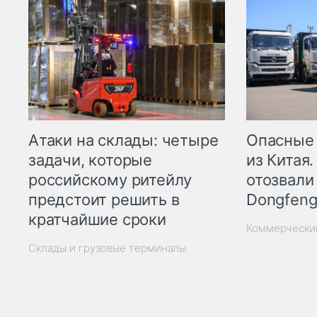
Опасные
Атаки на склады: четыре
из Китая.
задачи, которые
отозвали
российскому ритейлу
Dongfeng
предстоит решить в
кратчайшие сроки
Коммерчески
Склады и грузовые терминалы