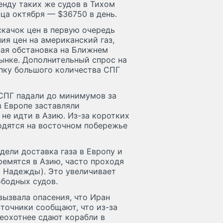
енду таких же судов в Тихом
ца октября — $36750 в день.
скачок цен в первую очередь
ия цен на американский газ,
ная обстановка на Ближнем
ынке. Дополнительный спрос на
упку большого количества СПГ
 СПГ падали до минимумов за
в Европе заставляли
 не идти в Азию. Из-за коротких
дятся на восточном побережье
дели доставка газа в Европу и
ремятся в Азию, часто проходя
 Надежды). Это увеличивает
ободных судов.
ызвала опасения, что Иран
точники сообщают, что из-за
еохотнее сдают корабли в