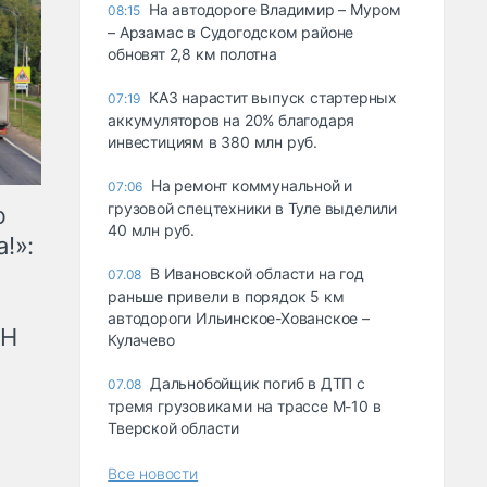
На автодороге Владимир – Муром
08:15
– Арзамас в Судогодском районе
обновят 2,8 км полотна
КАЗ нарастит выпуск стартерных
07:19
аккумуляторов на 20% благодаря
инвестициям в 380 млн руб.
На ремонт коммунальной и
07:06
грузовой спецтехники в Туле выделили
ю
40 млн руб.
!»:
В Ивановской области на год
07.08
раньше привели в порядок 5 км
автодороги Ильинское-Хованское –
рН
Кулачево
Дальнобойщик погиб в ДТП с
07.08
тремя грузовиками на трассе М-10 в
Тверской области
Все новости