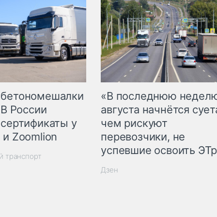
 бетономешалки
«В последнюю недел
 В России
августа начнётся суета
 сертификаты у
чем рискуют
 и Zoomlion
перевозчики, не
успевшие освоить ЭТ
й транспорт
Дзен