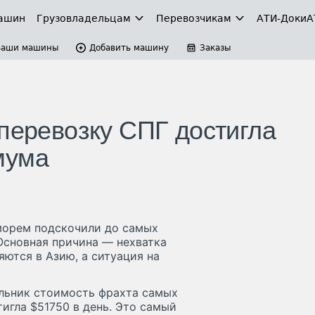
ашин
Грузовладельцам
Перевозчикам
АТИ-Доки
А
Ваши машины
Добавить машину
Заказы
 перевозку СПГ достигла
мума
морем подскочили до самых
Основная причина — нехватка
яются в Азию, а ситуация на
ельник стоимость фрахта самых
игла $51750 в день. Это самый