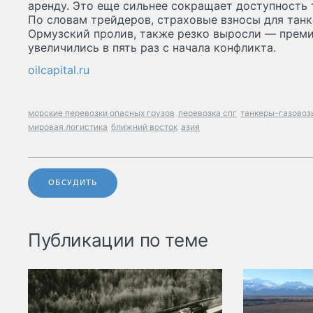
аренду. Это еще сильнее сокращает доступность 
По словам трейдеров, страховые взносы для тан
Ормузский пролив, также резко выросли — преми
увеличились в пять раз с начала конфликта.
oilcapital.ru
морские перевозки опасных грузов
перевозка спг
танкеры-газовоз
мировая логистика
ближний восток
азия
ОБСУДИТЬ
Публикации по теме