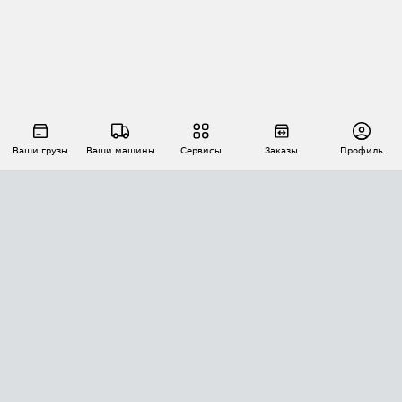
Ваши грузы
Ваши машины
Сервисы
Заказы
Профиль
АВТОМАТИЗАЦИЯ ПЕРЕВОЗОК
Площадки
Заказы
Торги
Тендеры
АТИ-Доки
GPS-мониторинг
АТИ Мессенджер
Цепочки грузов
API ATI.SU
ПОЛЕЗНОЕ
Расчет расстояний