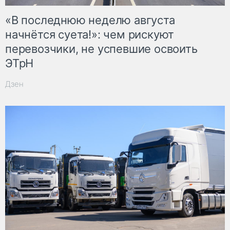
«В последнюю неделю августа
начнётся суета!»: чем рискуют
перевозчики, не успевшие освоить
ЭТрН
Дзен