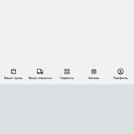
Ваши грузы
Ваши машины
Сервисы
Заказы
Профиль
АВТОМАТИЗАЦИЯ ПЕРЕВОЗОК
Площадки
Заказы
Торги
Тендеры
АТИ-Доки
GPS-мониторинг
АТИ Мессенджер
Цепочки грузов
API ATI.SU