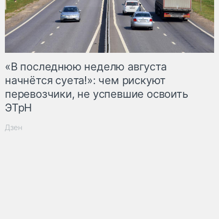
«В последнюю неделю августа
начнётся суета!»: чем рискуют
перевозчики, не успевшие освоить
ЭТрН
Дзен