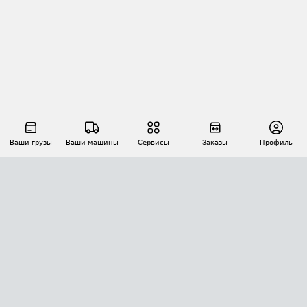
Ваши грузы
Ваши машины
Сервисы
Заказы
Профиль
АВТОМАТИЗАЦИЯ ПЕРЕВОЗОК
Площадки
Заказы
Торги
Тендеры
АТИ-Доки
GPS-мониторинг
АТИ Мессенджер
Цепочки грузов
API ATI.SU
ПОЛЕЗНОЕ