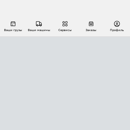
Ваши грузы
Ваши машины
Сервисы
Заказы
Профиль
АВТОМАТИЗАЦИЯ ПЕРЕВОЗОК
Площадки
Заказы
Торги
Тендеры
АТИ-Доки
GPS-мониторинг
АТИ Мессенджер
Цепочки грузов
API ATI.SU
ПОЛЕЗНОЕ
Расчет расстояний
БЕЗОПАСНОСТЬ
Академия ATI.SU
ATI.SU о безопасности
Звезды ATI.SU на вашем сайте
КОНТАКТЫ И ТАРИФЫ
Памятка по проверке контрагентов