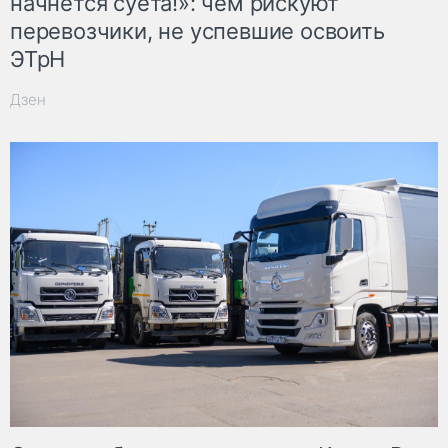
начнётся суета!»: чем рискуют
перевозчики, не успевшие освоить
ЭТрН
Дзен