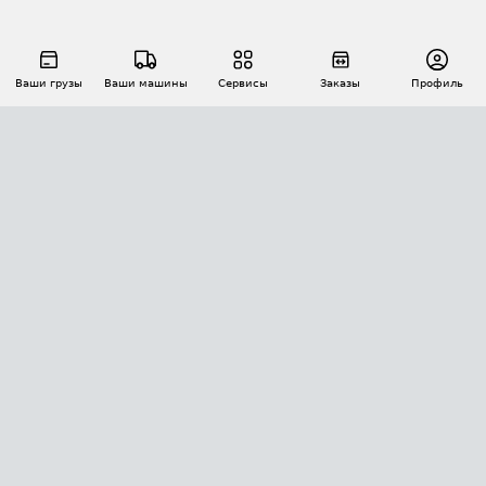
Ваши грузы
Ваши машины
Сервисы
Заказы
Профиль
АВТОМАТИЗАЦИЯ ПЕРЕВОЗОК
Площадки
Заказы
Торги
Тендеры
АТИ-Доки
GPS-мониторинг
АТИ Мессенджер
Цепочки грузов
API ATI.SU
ПОЛЕЗНОЕ
Расчет расстояний
БЕЗОПАСНОСТЬ
Академия ATI.SU
ATI.SU о безопасности
Звезды ATI.SU на вашем сайте
КОНТАКТЫ И ТАРИФЫ
Памятка по проверке контрагентов
Индекс ATI.SU FTL РФ
О системе ATI.SU
Светофор+