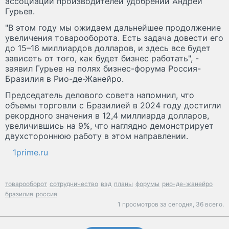
ассоциации производителей удобрений Андрей
Гурьев.
"В этом году мы ожидаем дальнейшее продолжение
увеличения товарооборота. Есть задача довести его
до 15–16 миллиардов долларов, и здесь все будет
зависеть от того, как будет бизнес работать", -
заявил Гурьев на полях бизнес-форума Россия-
Бразилия в Рио-де-Жанейро.
Председатель делового совета напомнил, что
объемы торговли с Бразилией в 2024 году достигли
рекордного значения в 12,4 миллиарда долларов,
увеличившись на 9%, что наглядно демонстрирует
двухстороннюю работу в этом направлении.
1prime.ru
товарооборот
сотрудничество
вэд
планы
форумы
рио-де-жанейро
бразилия
россия
1 просмотров за сегодня,
36 всего.