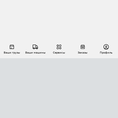
Ваши грузы
Ваши машины
Сервисы
Заказы
Профиль
АВТОМАТИЗАЦИЯ ПЕРЕВОЗОК
Площадки
Заказы
Торги
Тендеры
АТИ-Доки
GPS-мониторинг
АТИ Мессенджер
Цепочки грузов
API ATI.SU
ПОЛЕЗНОЕ