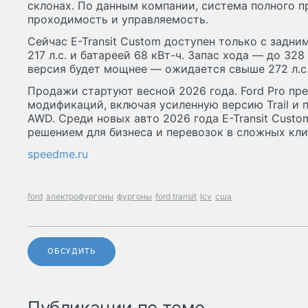
склонах. По данным компании, система полного п
проходимость и управляемость.
Сейчас E-Transit Custom доступен только с задн
217 л.с. и батареей 68 кВт-ч. Запас хода — до 32
версия будет мощнее — ожидается свыше 272 л.с
Продажи стартуют весной 2026 года. Ford Pro п
модификаций, включая усиленную версию Trail и 
AWD. Среди новых авто 2026 года E-Transit Cust
решением для бизнеса и перевозок в сложных кли
speedme.ru
ford
электрофургоны
фургоны
ford transit
lcv
сша
ОБСУДИТЬ
Публикации по теме