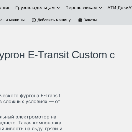
ашин
Грузовладельцам
Перевозчикам
АТИ-Доки
А
Ваши машины
Добавить машину
Заказы
ргон E-Transit Custom с
еского фургона E-Transit
 в сложных условиях — от
ельный электромотор на
аднего. Такая компоновка
йчивость на льду, грязи и