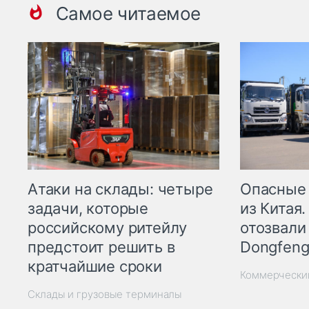
Самое читаемое
Опасные
Атаки на склады: четыре
из Китая.
задачи, которые
отозвали
российскому ритейлу
Dongfeng
предстоит решить в
кратчайшие сроки
Коммерчески
Склады и грузовые терминалы