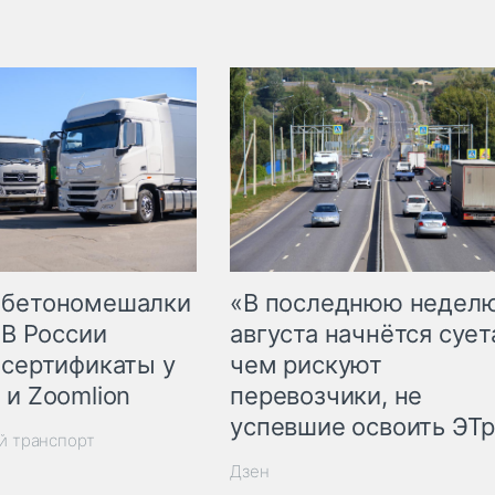
 бетономешалки
«В последнюю недел
 В России
августа начнётся суета
 сертификаты у
чем рискуют
 и Zoomlion
перевозчики, не
успевшие освоить ЭТ
й транспорт
Дзен